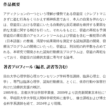
アディクションの一つという理解が優勢である窃盗症（クレプトマニ
きずに盗む行為をくりかえす精神疾患であり、本人の自覚を伴わな
は、窃盗症における窃盗にいたる自動的な反応連鎖を維持する要因を
的な支援に関する検討を行った。それらをもとに、窃盗の再犯を予測
窃盗症の重症度のアセスメントツールおよび窃盗を含む一般犯罪の再
（日本語版）の整備、渇望や結果期待を測定する認知課題の開発、窃
療法プログラムの開発にいたった。窃盗は、刑法犯の約半数を占めて
れる。本研究で開発された認知行動療法プログラムは、窃盗の再犯を
っており、窃盗症の治療的支援に寄与する論考。
目白大学心理学部心理カウンセリング学科専任講師。臨床心理士、公
学）。専門は臨床心理学、認知行動療法。とくに、依存行動や加害行
向けた治療的支援の検討。
1985年生。京都大学法学部卒業後、2009年より読売新聞東京本社に
年、早稲田大学大学院人間科学研究科に進学し、修士課程および博士
会科学系講師を経て、2024年より現職。