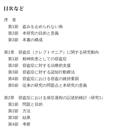
序 章
第1節 盗みを止められない病
第2節 本研究の目的と意義
第3節 本書の構成
第1章 窃盗症（クレプトマニア）に関する研究動向
第1節 精神疾患としての窃盗症
第2節 窃盗症に対する治療的支援
第3節 窃盗症に対する認知行動療法
第4節 窃盗症における窃盗の維持要因
第5節 従来の研究の問題点と本研究の意義
第2章 窃盗症における発症過程の記述的検討（研究1）
第1節 問題と目的
第2節 方法
第3節 結果
第4節 考察