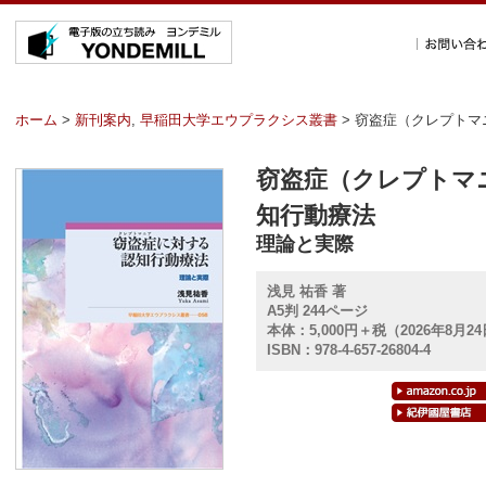
ホーム
>
新刊案内
,
早稲田大学エウプラクシス叢書
> 窃盗症（クレプト
窃盗症（クレプトマ
知行動療法
理論と実際
浅見 祐香 著
A5判 244ページ
本体：5,000円＋税（2026年8月2
ISBN：978-4-657-26804-4