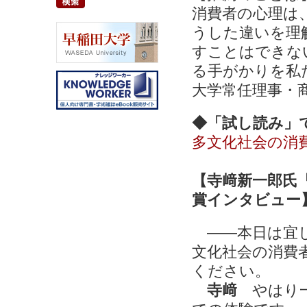
消費者の心理は
うした違いを理
すことはできな
る手がかりを私
大学常任理事・
◆「試し読み」
多文化社会の消費
【寺﨑新一郎氏「
賞インタビュー
――本日は宜し
文化社会の消費
ください。
寺﨑
やはり一