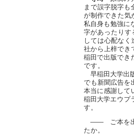
まで誤字脱字も
が制作できた気
私自身も勉強に
字があったりす
しては心配なく
社から上梓でき
稲田で出版でき
です。
早稲田大学出版
でも新聞広告を
本当に感謝して
稲田大学エウプ
す。
―― ご本を出
たか。