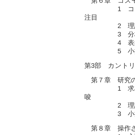
第６章 コス
1 コスモポ
注目
2 理
3 分
4 表象
5 
第3部 カント
第７章 研究の
1 求められ
唆
2 理論
3 
第８章 操作さ