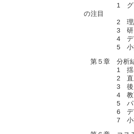
1 グローバ
の注目
2 理
3 研
4 デモグ
5 
第５章 分析
1 揺れ動
2 直
3 後天的
4 教育
5 パー
6 ディ
7 