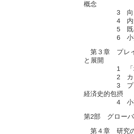
概念
3 向内集
4 内集団
5 既存
6 
第３章 プレイ
と展開
1 「場所
2 カント
3 プレイス
経済史的包
4 
第2部 グロー
第４章 研究の