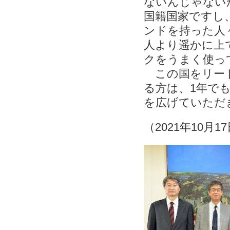
ないんじゃない
国籍国家ですし
ンドを持った人
人より遥かに上
クをうまく使っ
この国をリード
る方は、1年で
を広げていた
（2021年10月