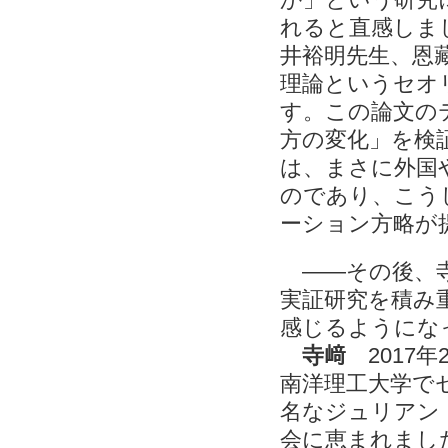
れると直感しま
井裕明先生、恩
理論というセオ
す。この論文の
方の変化」を検
は、まさに外国
のであり、こう
ーション方略が
――その後、寺
実証研究を積み
感じるようにな
寺﨑
2017
南洋理工大学で
名なジュリアン
会に恵まれまし