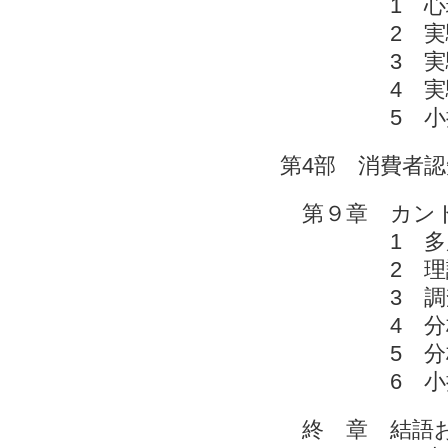
1 心理的
2 実
3 実
4 実
5 
第4部 消費者
第９章 カント
1 多層
2 理論
3 調
4 分析1
5 分析2
6 
終 章 結語お