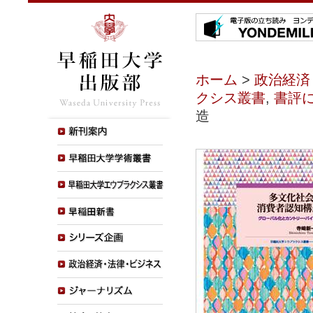
ホーム
>
政治経済
クシス叢書
,
書評
造