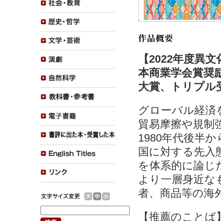
【2022年度異
本商業学会賞奨励
大賞、トリプル
グローバル経済
貿易摩擦や規制
1980年代後
国に対する先入
を体系的に論じ
より一層身近な
者、商品等の海
【推薦のことば