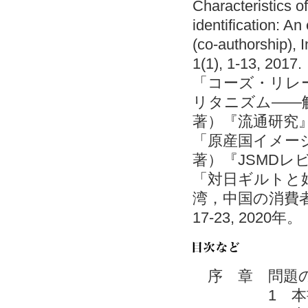
Characteristics o
identification: A
(co-authorship), I
1(1), 1-13, 2017.
「コーズ・リレ
リタニズム――
著）『流通研究』21(2
「原産国イメー
著）『JSMDレビュー
「対日ギルトと
湾，中国の消費者
17-23, 2020年。
序 章 問題の
1 本書