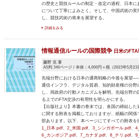
の歴史と競技ルールの制定・改定の過程、日本に
について丁寧によみとく。そして、中国武術の実
し、競技武術の将来を展望する。
詳細をみる
情報通信ルールの国際競争
日米のFT
藤野 克 著
A5判 340ページ
/
本体：4,000円＋税（2023年5月2
先端分野における日本の通商戦略の今後を展望―
通信インフラ、デジタル貿易、知的財産権の分野の
し、両政府の行動メカニズムを解明。先端分野の
る上でのFTA交渉の有用性を明らかにする。
【出版社より】本書の巻末では、各国の締結した
に関する附表を掲載しておりますが、紙幅の関係
部あります。以下、本ページにてすべての附表
1_日本.pdf
、
2_米国.pdf
、
3_シンガポール.pdf
、
4
6_カンボジア.pdf
、
7_カナダ.pdf
、
8_チリ.pdf
、
9