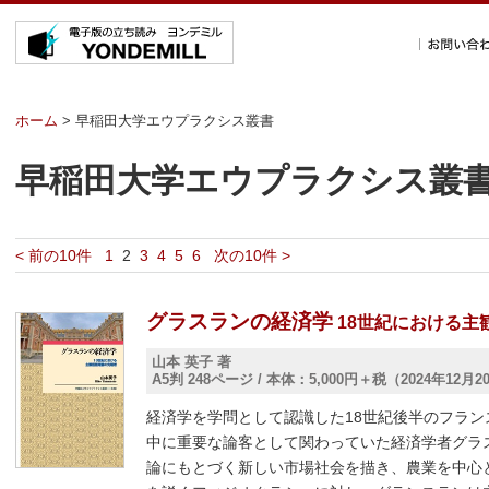
ホーム
> 早稲田大学エウプラクシス叢書
早稲田大学エウプラクシス叢
< 前の10件
1
2
3
4
5
6
次の10件 >
グラスランの経済学
18世紀における主
山本 英子 著
A5判 248ページ
/
本体：5,000円＋税（2024年12月
経済学を学問として認識した18世紀後半のフラ
中に重要な論客として関わっていた経済学者グラ
論にもとづく新しい市場社会を描き、農業を中心