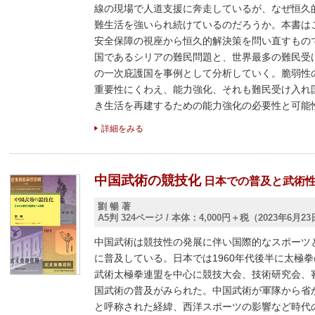
線の現場で人道支援に奔走しているが、なぜ恒久
難生活を強いられ続けているのだろうか。本書は
安全保障の視座から恒久的解決策を問い直すもの
国であるシリアの難民問題と、世界最多の難民受
の一次庇護国を事例として分析していく。脆弱性
重要性にくわえ、能力強化、それも難民受け入れ
き生活を再建するための能力強化の必要性と可能
詳細をみる
中国武術の競技化
日本での普及と武術
劉 暢 著
A5判 324ページ
/
本体：4,000円＋税（2023年6月2
中国武術は競技性の発展に伴い国際的なスポーツと
に普及している。日本では1960年代後半に太極
武術太極拳連盟を中心に競技大会、技術研究会、
国武術の普及がみられた。中国武術が軍隊から省
と呼称された経緯、西洋スポーツの影響など時代