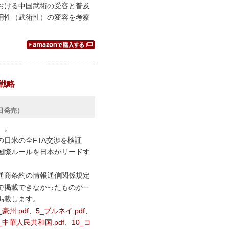
おける中国武術の受容と普及
用性（武術性）の変容を考察
A戦略
3日発売）
―。
日米の全FTA交渉を検証
国際ルールを日本がリードす
通商条約の情報通信関係規定
で掲載できなかったものが一
を掲載します。
_豪州.pdf
、
5_ブルネイ.pdf
、
_中華人民共和国.pdf
、
10_コ