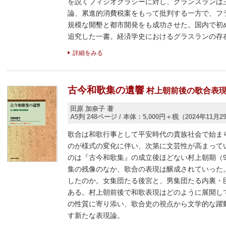
を説くフィジオクラシーに対し、グランスランは
論、累進的消費税案をもって批判する一方で、フ
規模な開墾と都市開発をも成功させた。国内で初
追究した一書。経済学史におけるグラスランの存
詳細をみる
古今和歌集の遺響
村上朝前後の歌合表
田原 加奈子 著
A5判 248ページ
/
本体：5,000円＋税（2024年11月
歌合は和歌行事として平安時代の貴族社会で始ま
のが様式の変化に伴い、次第に文芸性が高まって
のは『古今和歌集』の成立後ほどない村上朝期（94
集の残像のなか、歌合の表現は醸成されていった
したのか。女集団たる後宮と、男集団たる内裏・
ある。村上朝前後で和歌表現はどのように展開し
の性質に寄り添い、歌合史の視点から文学的な躍
す新たな表現論。