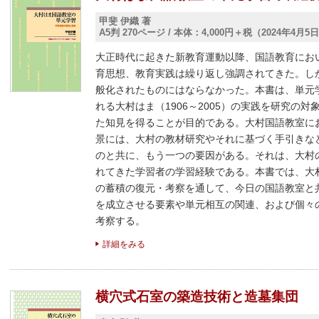
甲斐 伊織 著
A5判 270ページ
/
本体：4,000円＋税（2024年4月5
大正時代に起きた新教育運動以降、国語教育にお
育思想、教育実践は繰り返し強調されてきた。し
般化されたものにはならなかった。本書は、単元
れる大村はま（1906～2005）の実践を研究の
た知見を得ることが目的である。大村国語教室に
景には、大村の教材研究やそれに基づく手引きな
のと共に、もう一つの要因がある。それは、大村
れてきた学習者の学習経験である。本書では、大
の蓄積の復元・考察を通して、今日の国語教室と
を成立させる要素や単元相互の関連、および個々
考察する。
詳細をみる
横穴式石室の築造技術と造墓集団