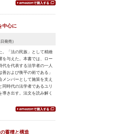
を中心に
31日発売）
た。「法の民族」として精緻
響を与えた。本書では、ロー
時代を代表する法学者の一人
は善および衡平の術である」
会メンバーとして施策を支え
と同時代の法学者であるユリ
を導き出す。法文を読み解く
。
験の蓄積と構造