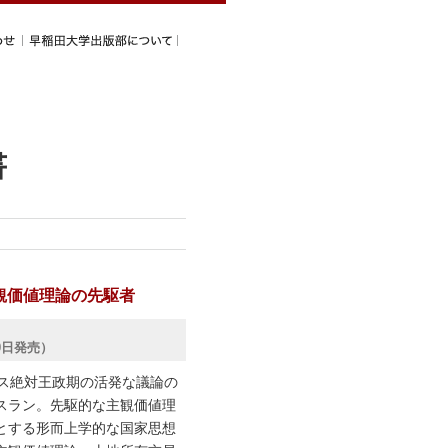
書
観価値理論の先駆者
20日発売）
ンス絶対王政期の活発な議論の
スラン。先駆的な主観価値理
とする形而上学的な国家思想