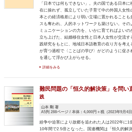
「日本では何もできない」。夫の国である日本に
在に操れず、孤立していた子育て中の外国人女性
本との経済格差により弱い立場に置かれることも
スも奪われ、人的ネットワークも築けない。その
ミュニケーションの力を、いかに育てればよいの
立ち上げた、結婚移住女性と日本人女性が交流す
践研究をもとに、地域日本語教育の在り方を考え
が育つ過程で〈ことばの学び〉がどのように促さ
を通して浮かび上がらせる。
詳細をみる
難民問題の「恒久的解決策」を問い
践
山本 剛 著
A5判 288ページ
/
本体：4,000円＋税（2023年9月4
紛争や迫害により故郷を追われた人は2022年に
10年間で2.5倍となった。国連機関は「恒久的