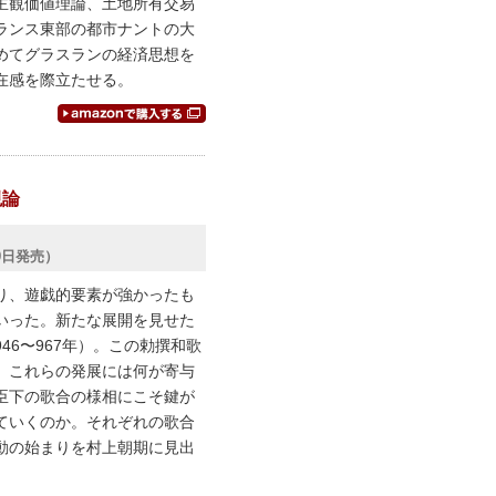
主観価値理論、土地所有交易
ランス東部の都市ナントの大
めてグラスランの経済思想を
在感を際立たせる。
現論
29日発売）
り、遊戯的要素が強かったも
いった。新たな展開を見せた
6〜967年）。この勅撰和歌
。これらの発展には何が寄与
臣下の歌合の様相にこそ鍵が
ていくのか。それぞれの歌合
動の始まりを村上朝期に見出