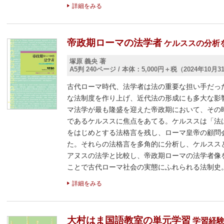
詳細をみる
帝政期ローマの法学者
ケルススの分析
塚原 義央 著
A5判 240ページ
/
本体：5,000円＋税（2024年10月
古代ローマ時代、法学者は法の重要な担い手だっ
な法制度を作り上げ、近代法の形成にも多大な影
マ法学が最も隆盛を迎えた帝政期において、その
であるケルススに焦点をあてる。ケルススは「法
をはじめとする法格言を残し、ローマ皇帝の顧問
た。それらの法格言を多角的に分析し、ケルスス
アヌスの法学と比較し、帝政期ローマの法学者像
ことで古代ローマ社会の実態にふれられる法制史
詳細をみる
大村はま国語教室の単元学習
学習経