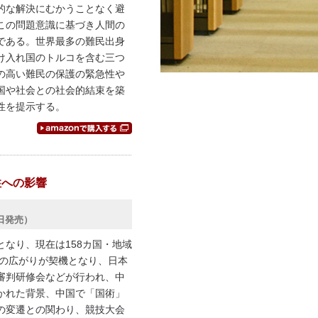
的な解決にむかうことなく避
この問題意識に基づき人間の
である。世界最多の難民出身
け入れ国のトルコを含む三つ
の高い難民の保護の緊急性や
国や社会との社会的結束を築
性を提示する。
性への影響
3日発売）
なり、現在は158カ国・地域
拳の広がりが契機となり、日本
審判研修会などが行われ、中
かれた背景、中国で「国術」
の変遷との関わり、競技大会