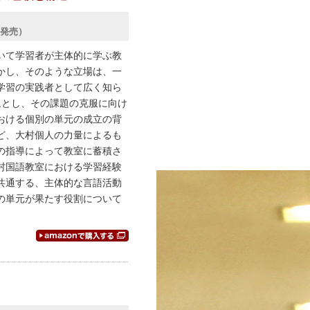
日発売）
いて学習者が主体的に学ぶ教
かし、そのような立場は、一
学習の実践者として広く知ら
対象とし、その課題の克服に向け
おける個別の単元の成立の背
ど、大村個人の力量によるも
の指導によって教室に蓄積さ
村国語教室における学習経験
共通する、主体的な言語活動
の単元が果たす役割について