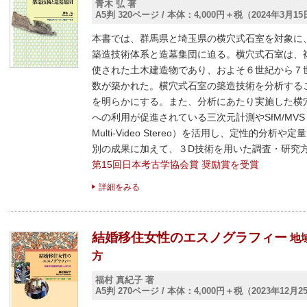
青木 弘 著
A5判 320ページ
/
本体：4,000円＋税（2024年3月1
本書では、群馬県と埼玉県の横穴式石室を対象に
築造技術体系と造墓集団に迫る。横穴式石室は、
使された土木建造物であり、およそ６世紀から７
数が築かれた。横穴式石室の築造技術を分析する
を明らかにする。また、分析にあたり実施した横
への利用が促進されている三次元計測やSfM/MVS（Struct
Multi-Video Stereo）を活用し、定性的分
別の成果に加えて、３D技術を用いた調査・研究
第15回日本考古学協会賞 奨励賞を受賞
詳細をみる
結婚移住女性のエスノグラフィー
地
方
福村 真紀子 著
A5判 270ページ
/
本体：4,000円＋税（2023年12月