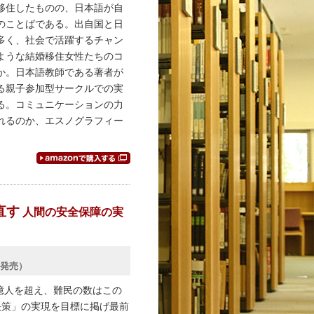
移住したものの、日本語が自
のことばである。出自国と日
多く、社会で活躍するチャン
ような結婚移住女性たちのコ
か。日本語教師である著者が
る親子参加型サークルでの実
る。コミュニケーションの力
れるのか、エスノグラフィー
直す
人間の安全保障の実
日発売）
1億人を超え、難民の数はこの
解決策」の実現を目標に掲げ最前