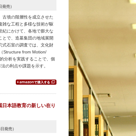
5日発売）
、古墳の階層性を成立させた
複雑な工程と多様な技術が駆
世紀にかけて、各地で膨大な
ことで、造墓集団の地域展開
穴式石室の調査では、文化財
ure from Motion/
析や定量的分析を実践することで、個
方法の利点や課題を示す。
域日本語教育の新しい在り
25日発売）